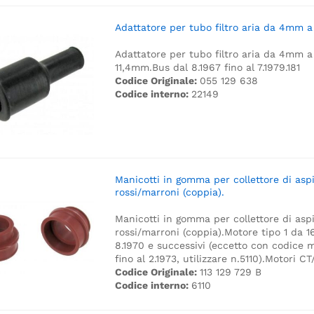
Adattatore per tubo filtro aria da 4mm a
Adattatore per tubo filtro aria da 4mm a
11,4mm.
Bus dal 8.1967 fino al 7.1979.
181
Codice Originale:
055 129 638
Codice interno:
22149
Manicotti in gomma per collettore di asp
rossi/marroni (coppia).
Manicotti in gomma per collettore di asp
rossi/marroni (coppia).
Motore tipo 1 da 1
8.1970 e successivi (eccetto con codice 
fino al 2.1973, utilizzare n.5110).
Motori CT
Codice Originale:
113 129 729 B
Codice interno:
6110