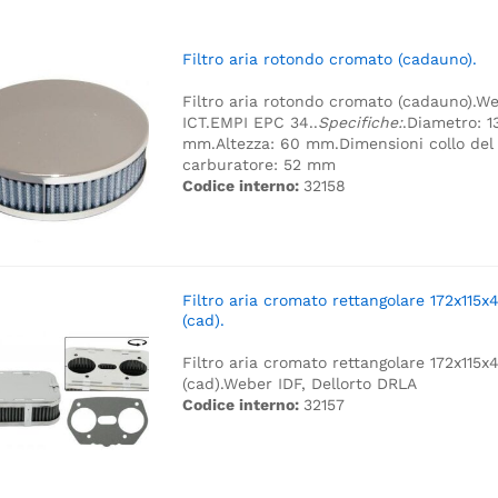
Filtro aria rotondo cromato (cadauno).
Filtro aria rotondo cromato (cadauno).
We
ICT.
EMPI EPC 34.
.
Specifiche:
.
Diametro: 1
mm.
Altezza: 60 mm.
Dimensioni collo del
carburatore: 52 mm
Codice interno:
32158
Filtro aria cromato rettangolare 172x115
(cad).
Filtro aria cromato rettangolare 172x115
(cad).
Weber IDF, Dellorto DRLA
Codice interno:
32157