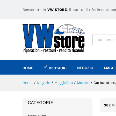
Benvenuto in
VW STORE
, il punto di riferimento p
Tutto
HOME
NEGOZIO
MAGGI
RESTAURI
Home
/
Negozio
/
Maggiolino
/
Motore
/
Carburatore, 
CATEGORIE
282
Pr
Maggiolino