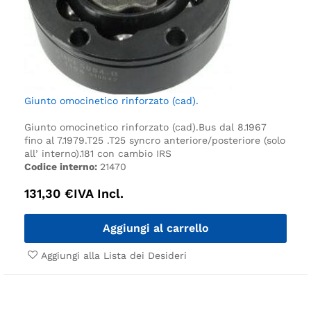
Giunto omocinetico rinforzato (cad).
Giunto omocinetico rinforzato (cad).
Bus dal 8.1967
fino al 7.1979.
T25 .
T25 syncro anteriore/posteriore (solo
all’ interno).
181 con cambio IRS
Codice interno:
21470
131,30
€
IVA Incl.
Aggiungi al carrello
Aggiungi alla Lista dei Desideri