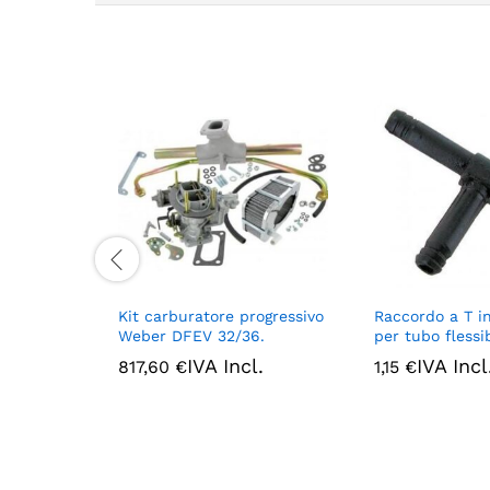
Kit carburatore progressivo
Raccordo a T in
Weber DFEV 32/36.
per tubo flessib
IVA Incl.
IVA Incl
817,60
€
1,15
€