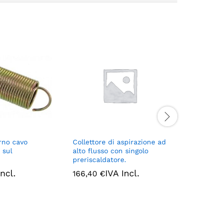
orno cavo
Collettore di aspirazione ad
Collettor
 sul
alto flusso con singolo
115,25
€
preriscaldatore.
Incl.
IVA Incl.
166,40
€