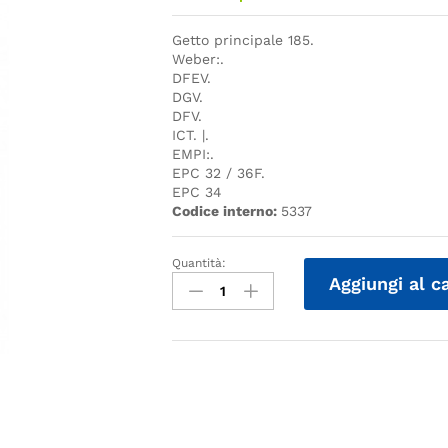
Getto principale 185.
Weber:.
DFEV.
DGV.
DFV.
ICT. |.
EMPI:.
EPC 32 / 36F.
EPC 34
Codice interno:
5337
Quantità:
Quantità
Aggiungi al c