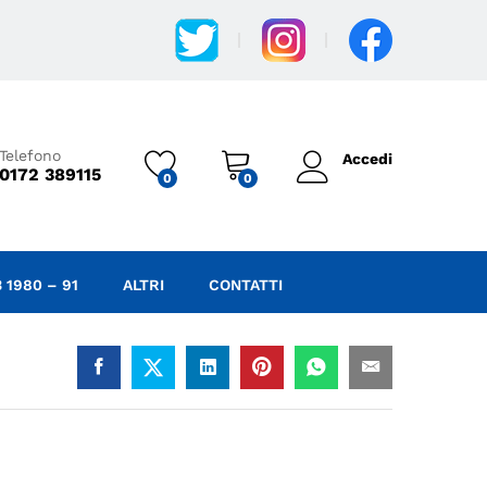
8,45
€
IVA Incl.
Aggiungi al carrello
Telefono
Accedi
0172 389115
0
0
 1980 – 91
ALTRI
CONTATTI