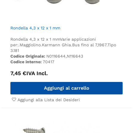
Rondella 4,3 x 12 x 1 mm
Rondella 4,3 x 12 x 1 mm
Varie applicazioni
per:.
Maggiolino.
Karmann Ghia.
Bus fino al 7,1967.
Tipo
3.
181
Codice Originale:
N0116644,N116643
Codice interno:
70417
7,45
€
IVA Incl.
Aggiungi al carrello
Aggiungi alla Lista dei Desideri