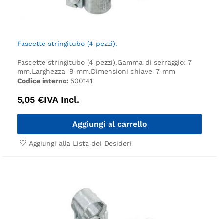
Fascette stringitubo (4 pezzi).
Fascette stringitubo (4 pezzi).
Gamma di serraggio: 7
mm.
Larghezza: 9 mm.
Dimensioni chiave: 7 mm
Codice interno:
500141
5,05
€
IVA Incl.
Aggiungi al carrello
Aggiungi alla Lista dei Desideri