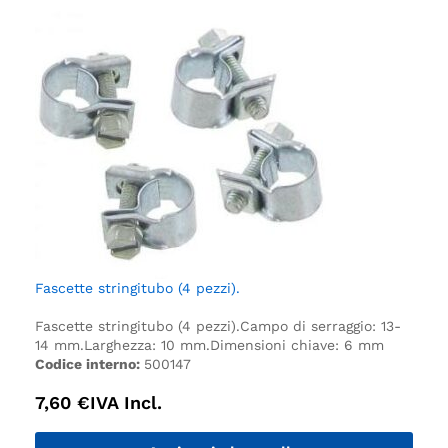
Fascette stringitubo (4 pezzi).
Fascette stringitubo (4 pezzi).
Campo di serraggio: 13-
14 mm.
Larghezza: 10 mm.
Dimensioni chiave: 6 mm
Codice interno:
500147
7,60
€
IVA Incl.