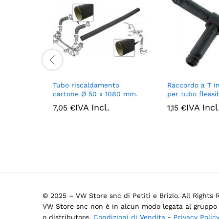
Tubo riscaldamento
Raccordo a T in
cartone Ø 50 x 1080 mm.
per tubo flessib
IVA Incl.
IVA Incl
7,05
€
1,15
€
© 2025 – VW Store snc di Petiti e Brizio. All Rights
VW Store snc non è in alcun modo legata al gruppo 
o distributore.
Condizioni di Vendita
-
Privacy Polic