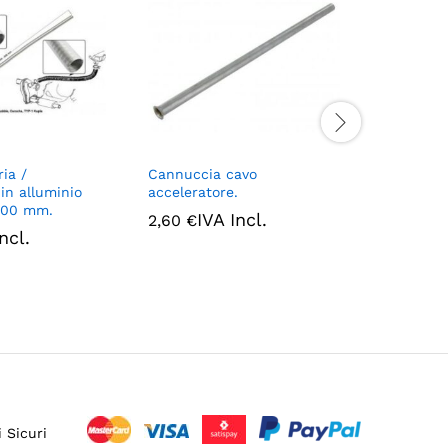
ria /
Cannuccia cavo
Collettor
 in alluminio
acceleratore.
115,25
€
900 mm.
IVA Incl.
2,60
€
ncl.
 Sicuri