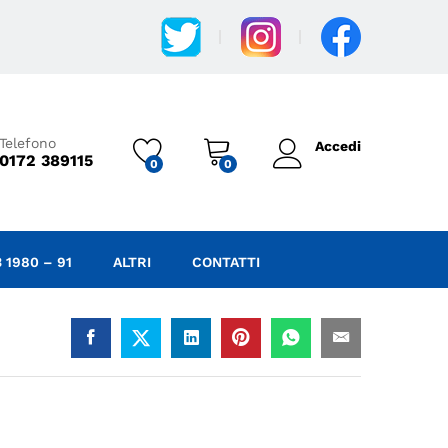
9,00
€
IVA Incl.
Aggiungi al carrello
Telefono
Accedi
0172 389115
0
0
 1980 – 91
ALTRI
CONTATTI