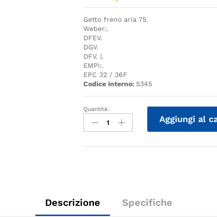
Getto freno aria 75.
Weber:.
DFEV.
DGV.
DFV. |.
EMPI:.
EPC 32 / 36F
Codice interno:
5345
Quantità:
Quantità
Aggiungi al c
Descrizione
Specifiche