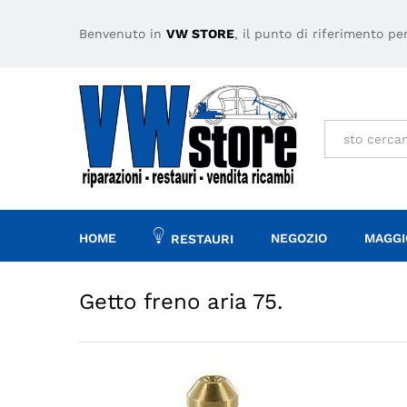
Getto freno aria 75.
Descrizione
Specifiche
Benvenuto in
VW STORE
, il punto di riferimento p
Tutto
HOME
NEGOZIO
MAGGI
RESTAURI
Getto freno aria 75.