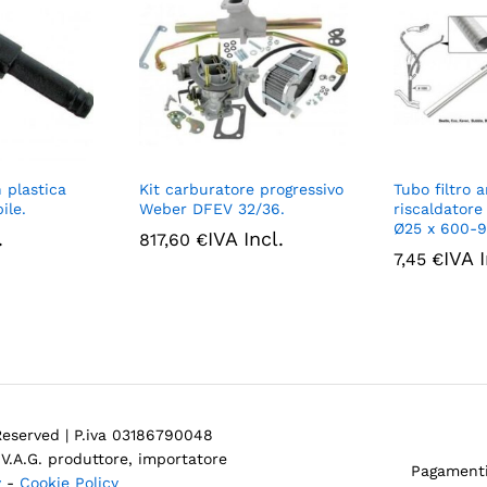
 plastica
Kit carburatore progressivo
Tubo filtro a
ile.
Weber DFEV 32/36.
riscaldatore
Ø25 x 600-
.
IVA Incl.
817,60
€
IVA I
7,45
€
 Reserved | P.iva 03186790048
V.A.G. produttore, importatore
Pagamenti
y
-
Cookie Policy