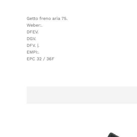
Getto freno aria 75.
Weber:.
DFEV.
DGV.
DFV. |.
EMPI:.
EPC 32 / 36F