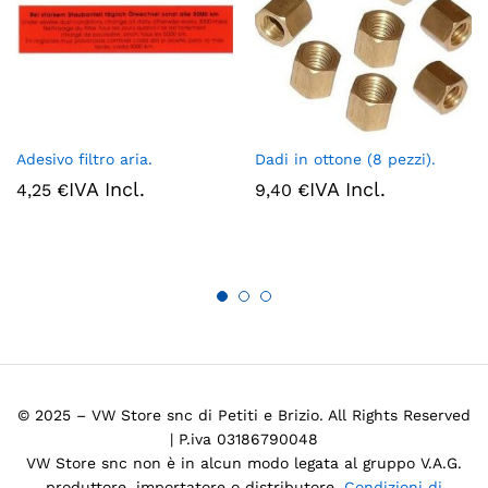
Adesivo filtro aria.
Dadi in ottone (8 pezzi).
IVA Incl.
IVA Incl.
4,25
€
9,40
€
© 2025 – VW Store snc di Petiti e Brizio. All Rights Reserved
| P.iva 03186790048
VW Store snc non è in alcun modo legata al gruppo V.A.G.
produttore, importatore o distributore.
Condizioni di