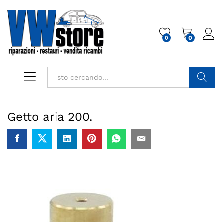
0
0
Cerca
Getto aria 200.