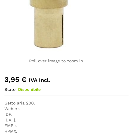
Roll over image to zoom in
3,95
€
IVA Incl.
Stato:
Disponibile
Getto aria 200.
Weber:.
IDF.
IDA. |.
EMPI:.
HPMX.