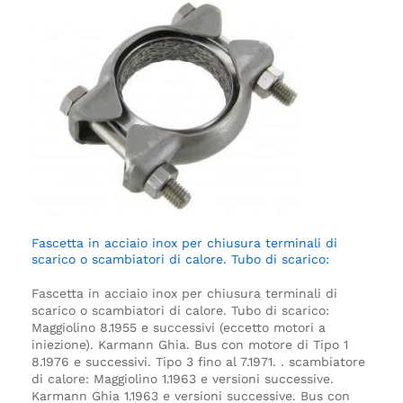
Fascetta in acciaio inox per chiusura terminali di
scarico o scambiatori di calore. Tubo di scarico:
Fascetta in acciaio inox per chiusura terminali di
scarico o scambiatori di calore. Tubo di scarico:
Maggiolino 8.1955 e successivi (eccetto motori a
iniezione).
Karmann Ghia.
Bus con motore di Tipo 1
8.1976 e successivi.
Tipo 3 fino al 7.1971.
.
scambiatore
di calore:
Maggiolino 1.1963 e versioni successive.
Karmann Ghia 1.1963 e versioni successive.
Bus con