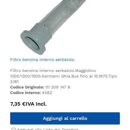
Filtro benzina interno serbatoio.
Filtro benzina interno serbatoio.
Maggiolino
1200/1300/1500.
Karmann Ghia.
Bus fino al 10.1975.
Tipo
3.
181
Codice Originale:
111 209 147 B
Codice interno:
4483
7,35
€
IVA Incl.
Aggiungi al carrello
Aggiungi alla Lista dei Desideri