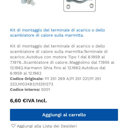
Kit di montaggio del terminale di scarico o dello
scambiatore di calore sulla marmitta.
Kit di montaggio del terminale di scarico o dello
scambiatore di calore sulla marmitta.
Terminale di
scarico:.
Autobus con motore Tipo 1 dal 6.1959 al
7.1976.
.
Scambiatore di calore:.
Maggiolino dal 7.1955 al
12.1962.
Karmann Ghia fino al 12.1962.
Autobus dal
6.1959 al 12.1962
Codice Originale:
111 251 269 A,111 251 221,111 251
223,N103483,113251273
Codice interno:
5001
6,60
€
IVA Incl.
Aggiungi al carrello
Aggiungi alla Lista dei Desideri