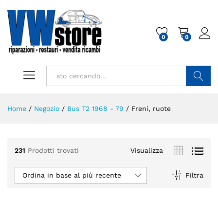
0
0
Cerca
Home
/
Negozio
/
Bus T2 1968 - 79
/
Freni, ruote
231
Prodotti trovati
Visualizza
Ordina in base al più recente
Filtra