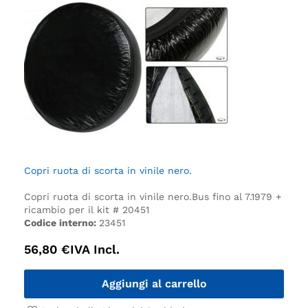
Copri ruota di scorta in vinile nero.
Copri ruota di scorta in vinile nero.
Bus fino al 7.1979 +
ricambio per il kit # 20451
Codice interno:
23451
56,80
€
IVA Incl.
Aggiungi al carrello