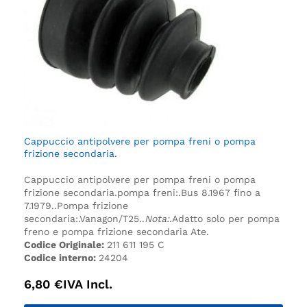
Cappuccio antipolvere per pompa freni o pompa
frizione secondaria.
Cappuccio antipolvere per pompa freni o pompa
frizione secondaria.
pompa freni:.
Bus 8.1967 fino a
7.1979.
.
Pompa frizione
secondaria:.
Vanagon/T25.
.
Nota:
.
Adatto solo per pompa
freno e pompa frizione secondaria Ate.
Codice Originale:
211 611 195 C
Codice interno:
24204
6,80
€
IVA Incl.