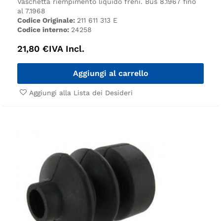
Vaschetta riempimento liquido freni.
Bus 8.1967 fino
al 7.1968
Codice Originale:
211 611 313 E
Codice interno:
24258
21,80
€
IVA Incl.
Aggiungi al carrello
Aggiungi alla Lista dei Desideri