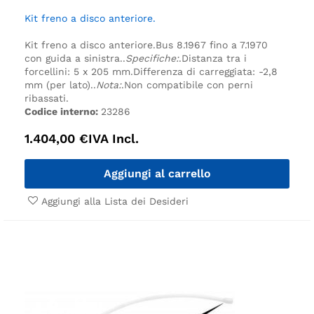
Kit freno a disco anteriore.
Kit freno a disco anteriore.
Bus 8.1967 fino a 7.1970
con guida a sinistra.
.
Specifiche:
.
Distanza tra i
forcellini: 5 x 205 mm.
Differenza di carreggiata: -2,8
mm (per lato).
.
Nota:
.
Non compatibile con perni
ribassati.
Codice interno:
23286
1.404,00
€
IVA Incl.
Aggiungi al carrello
Aggiungi alla Lista dei Desideri