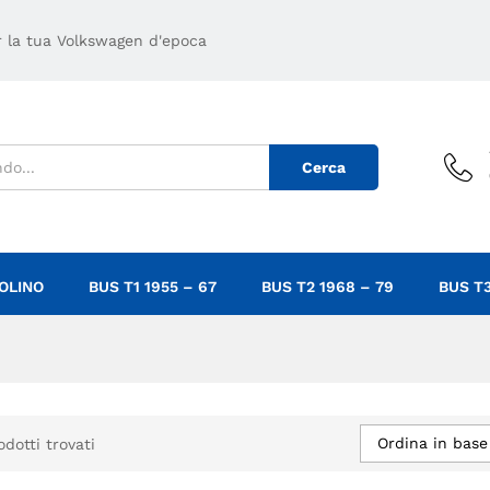
er la tua Volkswagen d'epoca
Cerca
OLINO
BUS T1 1955 – 67
BUS T2 1968 – 79
BUS T3
Ordina in base
odotti trovati