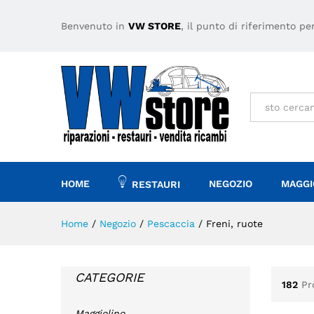
Benvenuto in
VW STORE
, il punto di riferimento p
Tutto
HOME
NEGOZIO
MAGGI
RESTAURI
Home
/
Negozio
/
Pescaccia
/
Freni, ruote
CATEGORIE
182
Pr
Maggiolino