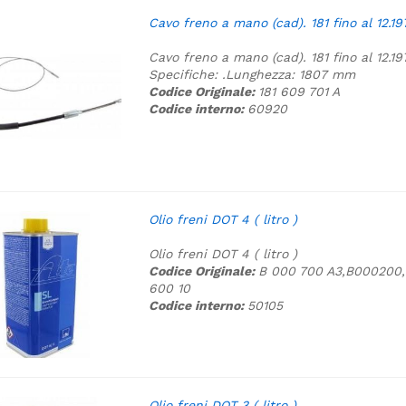
Cavo freno a mano (cad). 181 fino al 12.1971
Cavo freno a mano (cad). 181 fino al 12.1971
Specifiche:
.
Lunghezza: 1807 mm
Codice Originale:
181 609 701 A
Codice interno:
60920
Olio freni DOT 4 ( litro )
Olio freni DOT 4 ( litro )
Codice Originale:
B 000 700 A3,B000200
600 10
Codice interno:
50105
Olio freni DOT 3 ( litro )