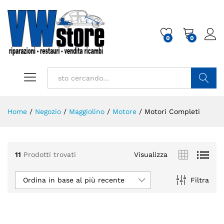
0
0
Cerca
Home
/
Negozio
/
Maggiolino
/
Motore
/
Motori Completi
11
Prodotti trovati
Visualizza
Ordina in base al più recente
Filtra