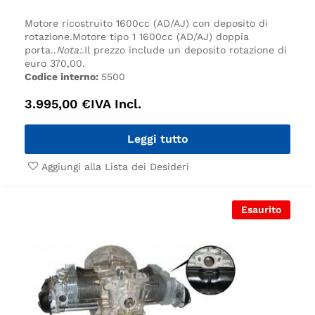
Motore ricostruito 1600cc (AD/AJ) con deposito di
rotazione.
Motore tipo 1 1600cc (AD/AJ) doppia
porta.
.
Nota:
.
Il prezzo include un deposito rotazione di
euro 370,00.
Codice interno:
5500
3.995,00
€
IVA Incl.
Leggi tutto
Aggiungi alla Lista dei Desideri
Esaurito