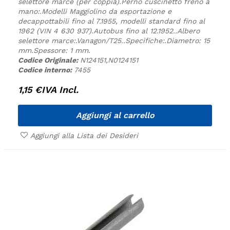
selettore marce (per coppia).
Perno cuscinetto freno a
mano:.
Modelli Maggiolino da esportazione e
decappottabili fino al 7.1955, modelli standard fino al
1962 (VIN 4 630 937).
Autobus fino al 12.1952.
.
Albero
selettore marce:.
Vanagon/T25.
.
Specifiche:
.
Diametro: 15
mm.
Spessore: 1 mm.
Codice Originale:
N124151,N0124151
Codice interno:
7455
1,15
€
IVA Incl.
Aggiungi al carrello
Aggiungi alla Lista dei Desideri