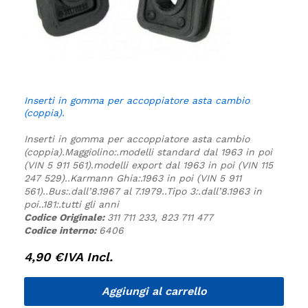
Inserti in gomma per accoppiatore asta cambio
(coppia).
Inserti in gomma per accoppiatore asta cambio
(coppia).
Maggiolino:.
modelli standard dal 1963 in poi
(VIN 5 911 561).
modelli export dal 1963 in poi (VIN 115
247 529).
.
Karmann Ghia:.
1963 in poi (VIN 5 911
561).
.
Bus:.
dall’8.1967 al 7.1979.
.
Tipo 3:.
dall’8.1963 in
poi.
.
181:.
tutti gli anni
Codice Originale:
311 711 233, 823 711 477
Codice interno:
6406
4,90
€
IVA Incl.
Aggiungi al carrello