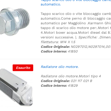
automatico.
Tappo scarico olio o vite bloccaggio cam
automatico.
Come perno di bloccaggio c
automatico per Maggiolino .Karmann Ghi
tappo di scarico olio motore per:.
Motori 
4.
Motori boxer acqua.
Motori diesel dal 8
versioni successive. |.
Specifiche:
.
Dimens
filettatura: M14 X 1.5
Codice Originale:
N0297012,N0297014,001
Codice interno:
41850
Radiatore olio motore.
Esaurito
Radiatore olio motore.
Motori tipo 4
Codice Originale:
021 117 021 B
Codice interno:
41829