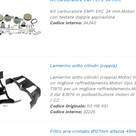
Kit carburatore EMPI EPC 34 mm.
Motori 
con testate doppia aspirazione
Codice interno:
34240
Lamierino sotto cilindri (coppia).
Lamierino sotto cilindri (coppia).
Motori t
un migliore raffreddamento.
Motori tipo 3
7.1970 per un migliore raffreddamento.
Mo
3 dal 8.1970 in poi
Sostituzione motori di 
/ CZ
Codice Originale:
113 119 451
Codice interno:
32225
Filtro aria cromato Ø127mm altezza 45m