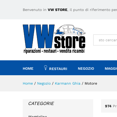
Benvenuto in
VW STORE
, il punto di riferimento p
Tutto
HOME
NEGOZIO
MAGGI
RESTAURI
Home
/
Negozio
/
Karmann Ghia
/
Motore
CATEGORIE
974
Pr
Maggiolino