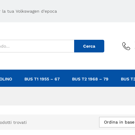
er la tua Volkswagen d'epoca
Cerca
OLINO
BUS T1 1955 – 67
BUS T2 1968 – 79
BUS T3
Ordina in base
odotti trovati