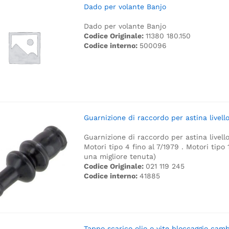
Dado per volante Banjo
Dado per volante Banjo
Codice Originale:
11380 180.150
Codice interno:
500096
Guarnizione di raccordo per astina livello
Guarnizione di raccordo per astina livello
Motori tipo 4 fino al 7/1979 .
Motori tipo 
una migliore tenuta)
Codice Originale:
021 119 245
Codice interno:
41885
Tappo scarico olio o vite bloccaggio cam