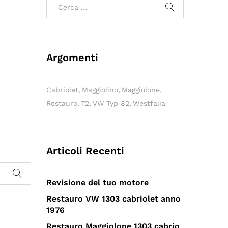
Argomenti
Cabriolet
Maggiolino
Maggiolone
Restauro
T2
VW Typ 82
Westfalia
Articoli Recenti
Revisione del tuo motore
Restauro VW 1303 cabriolet anno
1976
Restauro Maggiolone 1303 cabrio