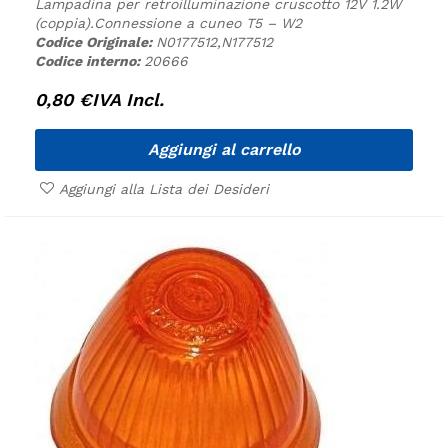
Lampadina per retroilluminazione cruscotto 12V 1.2W
(coppia).
Connessione a cuneo T5 – W2
Codice Originale:
N0177512,N177512
Codice interno:
20666
0,80
€
IVA Incl.
Aggiungi al carrello
Aggiungi alla Lista dei Desideri