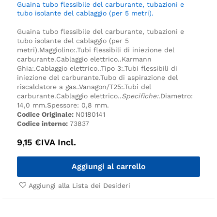
Guaina tubo flessibile del carburante, tubazioni e
tubo isolante del cablaggio (per 5 metri).
Guaina tubo flessibile del carburante, tubazioni e
tubo isolante del cablaggio (per 5
metri).
Maggiolino:.
Tubi flessibili di iniezione del
carburante.
Cablaggio elettrico.
.
Karmann
Ghia:.
Cablaggio elettrico.
.
Tipo 3:.
Tubi flessibili di
iniezione del carburante.
Tubo di aspirazione del
riscaldatore a gas.
.
Vanagon/T25:.
Tubi del
carburante.
Cablaggio elettrico.
.
Specifiche:
.
Diametro:
14,0 mm.
Spessore: 0,8 mm.
Codice Originale:
N0180141
Codice interno:
73837
9,15
€
IVA Incl.
Aggiungi al carrello
Aggiungi alla Lista dei Desideri