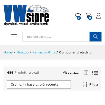
0
0
Cerca
Home
/
Negozio
/
Karmann Ghia
/
Componenti elettrici
489
Prodotti trovati
Visualizza
Ordina in base al più recente
Filtra