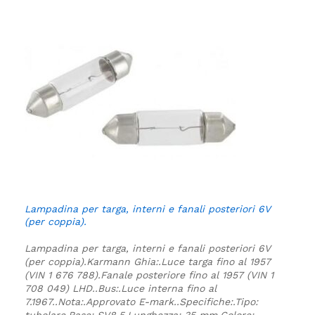
Lampadina per targa, interni e fanali posteriori 6V
(per coppia).
Lampadina per targa, interni e fanali posteriori 6V
(per coppia).
Karmann Ghia:.
Luce targa fino al 1957
(VIN 1 676 788).
Fanale posteriore fino al 1957 (VIN 1
708 049) LHD.
.
Bus:.
Luce interna fino al
7.1967.
.
Nota:.
Approvato E-mark.
.
Specifiche:
.
Tipo:
tubolare.
Base: SV8.5.
Lunghezza: 35 mm.
Colore: