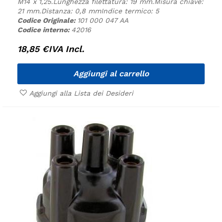
M14 x 1,25.
Lunghezza filettatura: 19 mm.
Misura chiave:
21 mm.
Distanza: 0,8 mm
Indice termico: 5
Codice Originale:
101 000 047 AA
Codice interno:
42016
18,85
€
IVA Incl.
Aggiungi al carrello
Aggiungi alla Lista dei Desideri