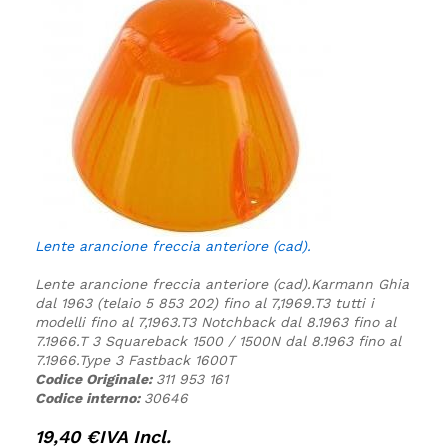
Lente arancione freccia anteriore (cad).
Lente arancione freccia anteriore (cad).
Karmann Ghia
dal 1963 (telaio 5 853 202) fino al 7,1969.
T3 tutti i
modelli fino al 7,1963.
T3 Notchback dal 8.1963 fino al
7.1966.
T 3 Squareback 1500 / 1500N dal 8.1963 fino al
7.1966.
Type 3 Fastback 1600T
Codice Originale:
311 953 161
Codice interno:
30646
19,40
€
IVA Incl.