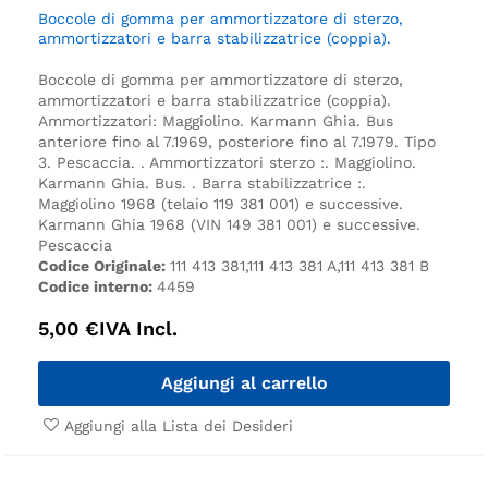
Boccole di gomma per ammortizzatore di sterzo,
ammortizzatori e barra stabilizzatrice (coppia).
Boccole di gomma per ammortizzatore di sterzo,
ammortizzatori e barra stabilizzatrice (coppia).
Ammortizzatori:
Maggiolino.
Karmann Ghia.
Bus
anteriore fino al 7.1969, posteriore fino al 7.1979.
Tipo
3.
Pescaccia.
.
Ammortizzatori sterzo :.
Maggiolino.
Karmann Ghia.
Bus.
.
Barra stabilizzatrice :.
Maggiolino 1968 (telaio 119 381 001) e successive.
Karmann Ghia 1968 (VIN 149 381 001) e successive.
Pescaccia
Codice Originale:
111 413 381,111 413 381 A,111 413 381 B
Codice interno:
4459
5,00
€
IVA Incl.
Aggiungi al carrello
Aggiungi alla Lista dei Desideri