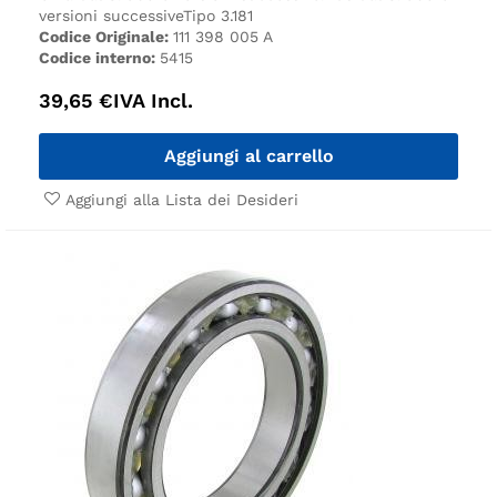
versioni successive
Tipo 3.
181
Codice Originale:
111 398 005 A
Codice interno:
5415
39,65
€
IVA Incl.
Aggiungi al carrello
Aggiungi alla Lista dei Desideri