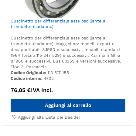
Cuscinetto per differenziale asse oscillante a
trombette (cadauno).
Cuscinetto per differenziale asse oscillante a
trombette (cadauno).
Maggiolino:
modelli export e
decappottabili 8.1960 e successivi.
modelli standard
1964 (telaio 115 247 529) e successivi.
Karmann Ghia
8.1960 e successivi.
Bus 6.1959 e versioni successive.
Tipo 3.
Pescaccia
Codice Originale:
113 517 185
Codice interno:
4702
76,05
€
IVA Incl.
Aggiungi al carrello
Aggiungi alla Lista dei Desideri