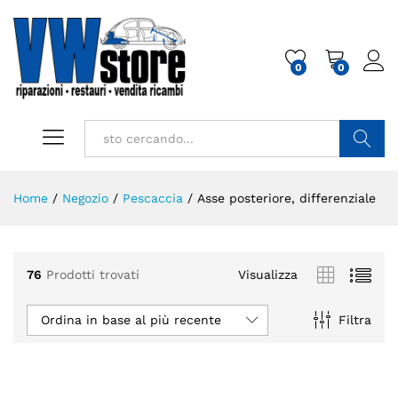
0
0
Cerca
Home
/
Negozio
/
Pescaccia
/
Asse posteriore, differenziale
76
Prodotti trovati
Visualizza
Ordina in base al più recente
Filtra