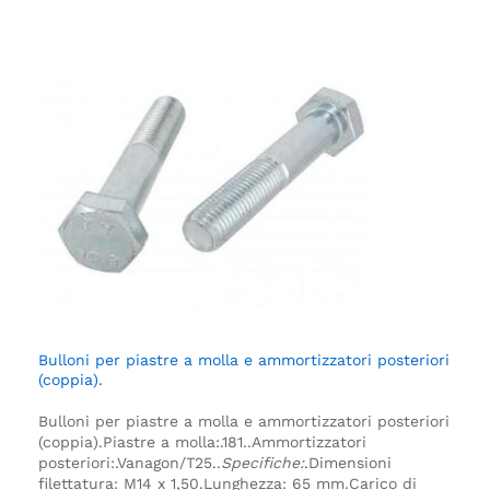
Bulloni per piastre a molla e ammortizzatori posteriori
(coppia).
Bulloni per piastre a molla e ammortizzatori posteriori
(coppia).
Piastre a molla:.
181.
.
Ammortizzatori
posteriori:.
Vanagon/T25.
.
Specifiche:
.
Dimensioni
filettatura: M14 x 1,50.
Lunghezza: 65 mm.
Carico di