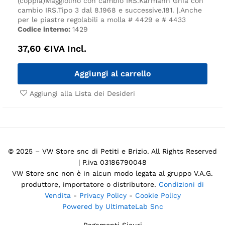
(coppia)
Maggiolino con cambio IRS.
Karmann Ghia con
cambio IRS.
Tipo 3 dal 8.1968 e successive.
181. |.
Anche
per le piastre regolabili a molla # 4429 e # 4433
Codice interno:
1429
37,60
€
IVA Incl.
Aggiungi al carrello
Aggiungi alla Lista dei Desideri
© 2025 – VW Store snc di Petiti e Brizio. All Rights Reserved
| P.iva 03186790048
VW Store snc non è in alcun modo legata al gruppo V.A.G.
produttore, importatore o distributore.
Condizioni di
Vendita
-
Privacy Policy
-
Cookie Policy
Powered by UltimateLab Snc
Pagamenti Sicuri