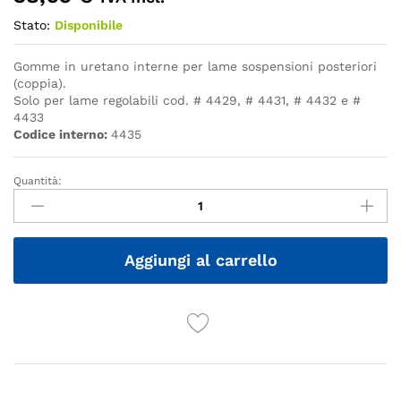
Stato:
Disponibile
Gomme in uretano interne per lame sospensioni posteriori
(coppia).
Solo per lame regolabili cod. # 4429, # 4431, # 4432 e #
4433
Codice interno:
4435
Quantità:
Quantità
Aggiungi al carrello