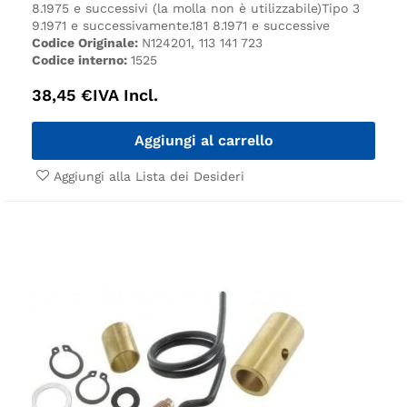
8.1975 e successivi (la molla non è utilizzabile)
Tipo 3
9.1971 e successivamente.
181 8.1971 e successive
Codice Originale:
N124201, 113 141 723
Codice interno:
1525
38,45
€
IVA Incl.
Aggiungi al carrello
Aggiungi alla Lista dei Desideri