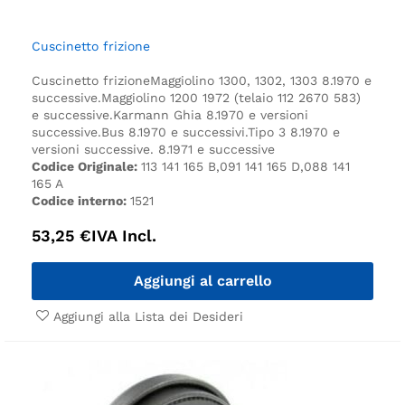
Cuscinetto frizione
Cuscinetto frizione
Maggiolino 1300, 1302, 1303 8.1970 e
successive.
Maggiolino 1200 1972 (telaio 112 2670 583)
e successive.
Karmann Ghia 8.1970 e versioni
successive.
Bus 8.1970 e successivi.
Tipo 3 8.1970 e
versioni successive. 8.1971 e successive
Codice Originale:
113 141 165 B,091 141 165 D,088 141
165 A
Codice interno:
1521
53,25
€
IVA Incl.
Aggiungi al carrello
Aggiungi alla Lista dei Desideri