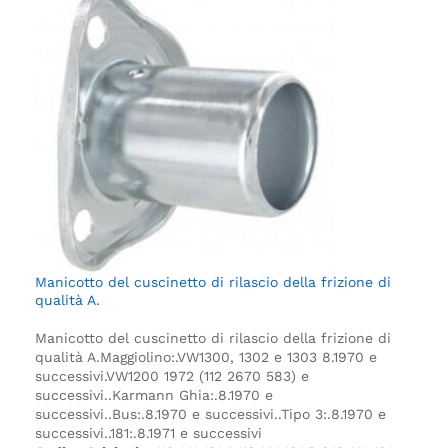
Manicotto del cuscinetto di rilascio della frizione di
qualità A.
Manicotto del cuscinetto di rilascio della frizione di
qualità A.
Maggiolino:.
VW1300, 1302 e 1303 8.1970 e
successivi.
VW1200 1972 (112 2670 583) e
successivi.
.
Karmann Ghia:.
8.1970 e
successivi.
.
Bus:.
8.1970 e successivi.
.
Tipo 3:.
8.1970 e
successivi.
.
181:.
8.1971 e successivi