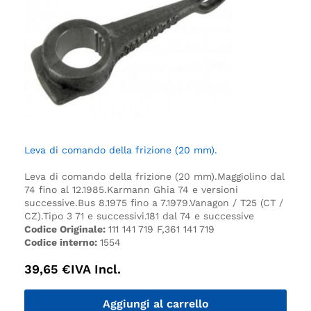
Leva di comando della frizione (20 mm).
Leva di comando della frizione (20 mm).
Maggiolino dal
74 fino al 12.1985.
Karmann Ghia 74 e versioni
successive.
Bus 8.1975 fino a 7.1979.
Vanagon / T25 (CT /
CZ).
Tipo 3 71 e successivi.
181 dal 74 e successive
Codice Originale:
111 141 719 F,361 141 719
Codice interno:
1554
39,65
€
IVA Incl.
Aggiungi al carrello