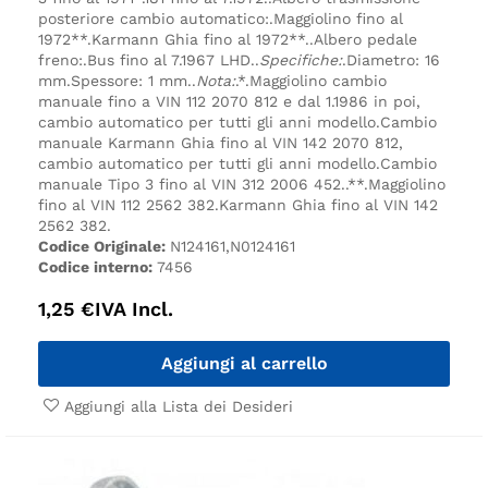
posteriore cambio automatico:.
Maggiolino fino al
1972**.
Karmann Ghia fino al 1972**.
.
Albero pedale
freno:.
Bus fino al 7.1967 LHD.
.
Specifiche:
.
Diametro: 16
mm.
Spessore: 1 mm.
.
Nota:
.
*.
Maggiolino cambio
manuale fino a VIN 112 2070 812 e dal 1.1986 in poi,
cambio automatico per tutti gli anni modello.
Cambio
manuale Karmann Ghia fino al VIN 142 2070 812,
cambio automatico per tutti gli anni modello.
Cambio
manuale Tipo 3 fino al VIN 312 2006 452.
.
**.
Maggiolino
fino al VIN 112 2562 382.
Karmann Ghia fino al VIN 142
2562 382.
Codice Originale:
N124161,N0124161
Codice interno:
7456
1,25
€
IVA Incl.
Aggiungi al carrello
Aggiungi alla Lista dei Desideri