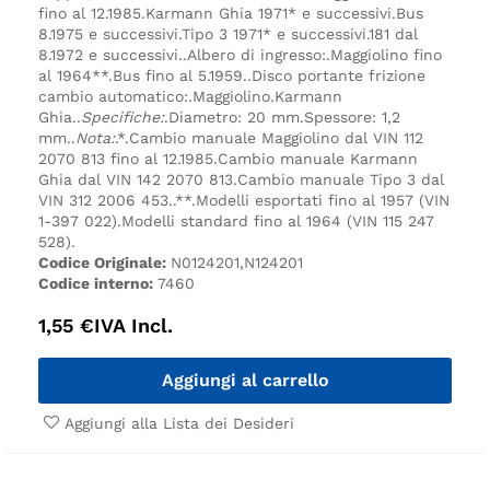
fino al 12.1985.
Karmann Ghia 1971* e successivi.
Bus
8.1975 e successivi.
Tipo 3 1971* e successivi.
181 dal
8.1972 e successivi.
.
Albero di ingresso:.
Maggiolino fino
al 1964**.
Bus fino al 5.1959.
.
Disco portante frizione
cambio automatico:.
Maggiolino.
Karmann
Ghia.
.
Specifiche:
.
Diametro: 20 mm.
Spessore: 1,2
mm.
.
Nota:
.
*.
Cambio manuale Maggiolino dal VIN 112
2070 813 fino al 12.1985.
Cambio manuale Karmann
Ghia dal VIN 142 2070 813.
Cambio manuale Tipo 3 dal
VIN 312 2006 453.
.
**.
Modelli esportati fino al 1957 (VIN
1-397 022).
Modelli standard fino al 1964 (VIN 115 247
528).
Codice Originale:
N0124201,N124201
Codice interno:
7460
1,55
€
IVA Incl.
Aggiungi al carrello
Aggiungi alla Lista dei Desideri