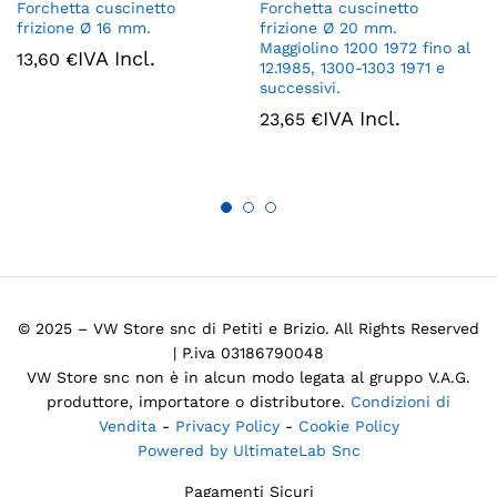
Forchetta cuscinetto
Forchetta cuscinetto
frizione Ø 16 mm.
frizione Ø 20 mm.
Maggiolino 1200 1972 fino al
IVA Incl.
13,60
€
12.1985, 1300-1303 1971 e
successivi.
IVA Incl.
23,65
€
© 2025 – VW Store snc di Petiti e Brizio. All Rights Reserved
| P.iva 03186790048
VW Store snc non è in alcun modo legata al gruppo V.A.G.
produttore, importatore o distributore.
Condizioni di
Vendita
-
Privacy Policy
-
Cookie Policy
Powered by UltimateLab Snc
Pagamenti Sicuri