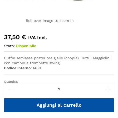
Roll over image to zoom in
37,50
€
IVA Incl.
Stato:
Disponibile
Cuffie semiasse posteriore gialle (coppia). Tutti i Maggiolini
con cambio a trombette swing
Codice interno:
1460
Quantità:
Quantità
Aggiungi al carrello