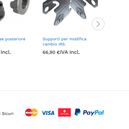
se posteriore
Supporti per modifica
Anelli gui
cambio IRS.
barra stab
posterior
 Incl.
IVA Incl.
66,90
€
IV
8,00
€
 Sicuri