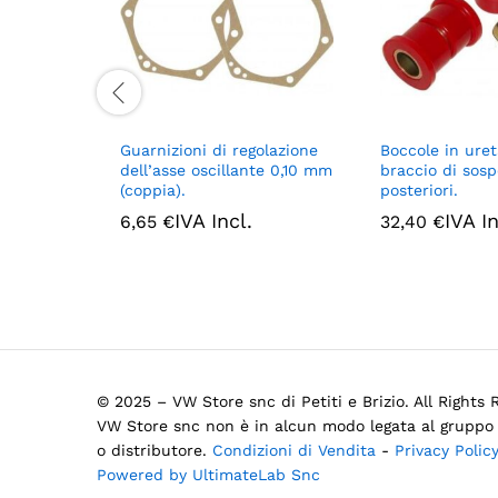
Guarnizioni di regolazione
Boccole in ure
dell’asse oscillante 0,10 mm
braccio di sos
(coppia).
posteriori.
IVA Incl.
IVA In
6,65
€
32,40
€
© 2025 – VW Store snc di Petiti e Brizio. All Rights
VW Store snc non è in alcun modo legata al gruppo 
o distributore.
Condizioni di Vendita
-
Privacy Polic
Powered by UltimateLab Snc