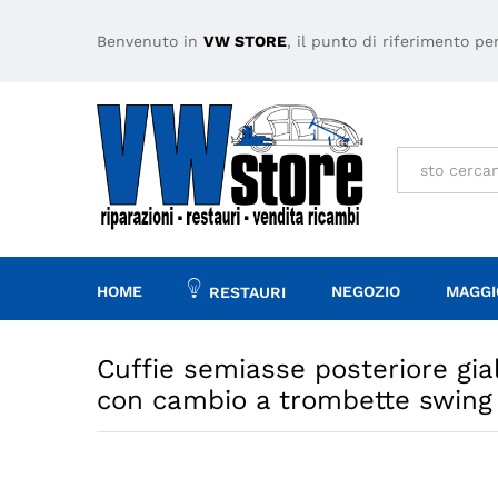
trombette swing
Benvenuto in
VW STORE
, il punto di riferimento p
Descrizione
Specifiche
Tutto
HOME
NEGOZIO
MAGGI
RESTAURI
Cuffie semiasse posteriore giall
con cambio a trombette swing