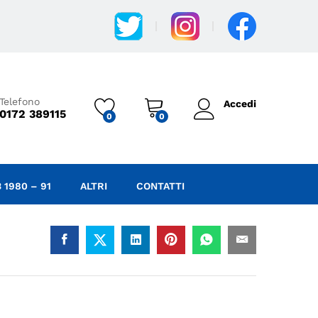
37,50
€
IVA
Aggiungi al carrello
Incl.
Telefono
Accedi
0172 389115
0
0
 1980 – 91
ALTRI
CONTATTI