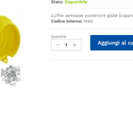
Stato:
Disponibile
Cuffie semiasse posteriore gialle (coppi
Codice interno:
1460
Quantità:
Quantità
Aggiungi al c