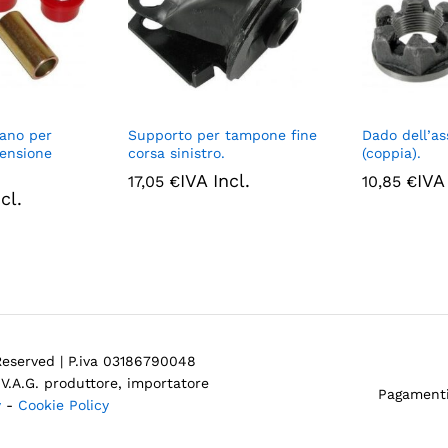
tano per
Supporto per tampone fine
Dado dell’as
pensione
corsa sinistro.
(coppia).
IVA Incl.
IVA
17,05
€
10,85
€
cl.
 Reserved | P.iva 03186790048
V.A.G. produttore, importatore
Pagamenti
y
-
Cookie Policy