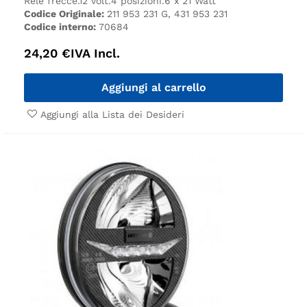
Relè frecce.
12 volt.
4 posizioni.
6 x 21 Watt
Codice Originale:
211 953 231 G, 431 953 231
Codice interno:
70684
24,20
€
IVA Incl.
Aggiungi al carrello
Aggiungi alla Lista dei Desideri