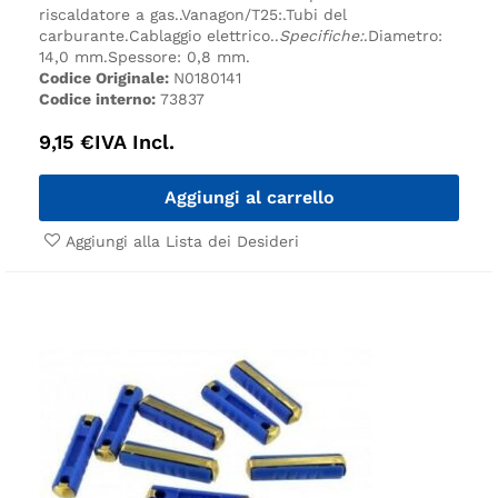
riscaldatore a gas.
.
Vanagon/T25:.
Tubi del
carburante.
Cablaggio elettrico.
.
Specifiche:
.
Diametro:
14,0 mm.
Spessore: 0,8 mm.
Codice Originale:
N0180141
Codice interno:
73837
9,15
€
IVA Incl.
Aggiungi al carrello
Aggiungi alla Lista dei Desideri