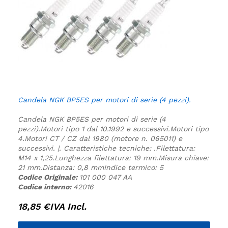
Candela NGK BP5ES per motori di serie (4 pezzi).
Candela NGK BP5ES per motori di serie (4
pezzi).
Motori tipo 1 dal 10.1992 e successivi.
Motori tipo
4.
Motori CT / CZ dal 1980 (motore n. 065011) e
successivi. |.
Caratteristiche tecniche:
.
Filettatura:
M14 x 1,25.
Lunghezza filettatura: 19 mm.
Misura chiave:
21 mm.
Distanza: 0,8 mm
Indice termico: 5
Codice Originale:
101 000 047 AA
Codice interno:
42016
18,85
€
IVA Incl.