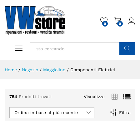
0
0
Cerca
Home
/
Negozio
/
Maggiolino
/
Componenti Elettrici
754
Prodotti trovati
Visualizza
Ordina in base al più recente
Filtra