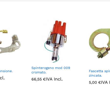
Spinterogeno mod 009
ensione.
Fascetta sp
cromato.
zincata.
cl.
IVA Incl.
66,55
€
IVA 
5,00
€