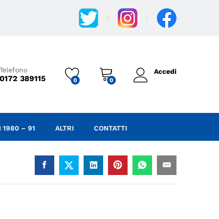
2,50
€
IVA Incl.
Aggiungi al carrello
Telefono
Accedi
0172 389115
0
0
 1980 – 91
ALTRI
CONTATTI