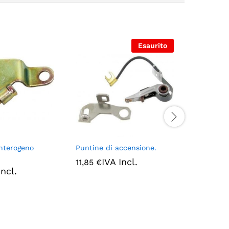
Esaurito
interogeno
Puntine di accensione.
Guarnizio
spintero
IVA Incl.
11,85
€
Incl.
IV
1,05
€