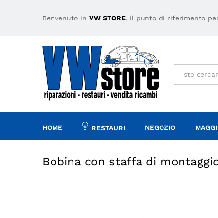
Bobina con staffa di montagg
Descrizione
Specifiche
Benvenuto in
VW STORE
, il punto di riferimento p
Tutto
HOME
NEGOZIO
MAGGI
RESTAURI
Bobina con staffa di montaggio