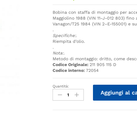
Bobina con staffa di montaggio per acce
Maggiolino 1988 (VIN 11-J-012 803) fino a
Vanagon/T25 1984 (VIN 2–E-155001) e su
.
Specifiche:
.
Riempita d’olio.
.
Nota:
.
Metodo di montaggio: dritto, come descr
Codice Originale:
211 905 115 D
Codice interno:
72054
Quantità:
Quantità
Aggiungi al c