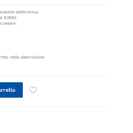
nsione elettronica.
l 9.1992.
ccessivi.
itto nella descrizione.
arrello