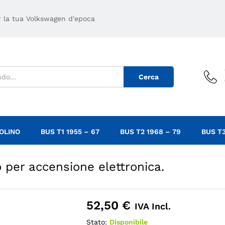
io per accensione elettronica.
5
er la tua Volkswagen d'epoca
Cerca
OLINO
BUS T1 1955 – 67
BUS T2 1968 – 79
BUS T3
 per accensione elettronica.
52,50
€
IVA Incl.
Stato:
Disponibile