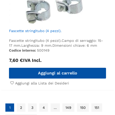
Fascette stringitubo (4 pezzi).
Fascette stringitubo (4 pezzi).
Campo di serraggio: 15-
17 mm.
Larghezza: 9 mm.
Dimensioni chiave: 6 mm
Codice interno:
500149
7,60
€
IVA Incl.
Aggiungi al carrello
Aggiungi alla Lista dei Desideri
1
2
3
4
…
149
150
151