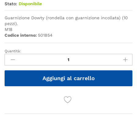
Stato:
Disponibile
Guarnizione Dowty (rondella con guarnizione incollata) (10
pezzi).
M18
Codice interno:
501854
Quantità:
Quantità
Aggiungi al carrello