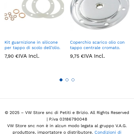
Kit guarnizione in silicone
Coperchio scarico olio con
per tappo di scolo dell’olio.
tappo centrale cromato.
IVA Incl.
IVA Incl.
7,90
€
9,75
€
© 2025 – VW Store snc di Petiti e Brizio. All Rights Reserved
| P.iva 03186790048
VW Store snc non è in alcun modo legata al gruppo V.A.G.
produttore, importatore o distributore.
Condizioni di