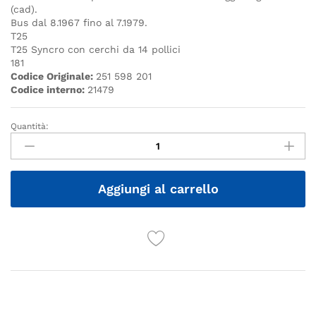
(cad).
Bus dal 8.1967 fino al 7.1979.
T25
T25 Syncro con cerchi da 14 pollici
181
Codice Originale:
251 598 201
Codice interno:
21479
Quantità:
Quantità
Aggiungi al carrello