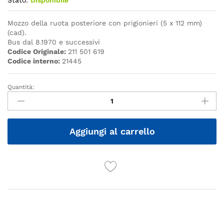
Stato:
Disponibile
Mozzo della ruota posteriore con prigionieri (5 x 112 mm)
(cad).
Bus dal 8.1970 e successivi
Codice Originale:
211 501 619
Codice interno:
21445
Quantità:
Quantità
Aggiungi al carrello