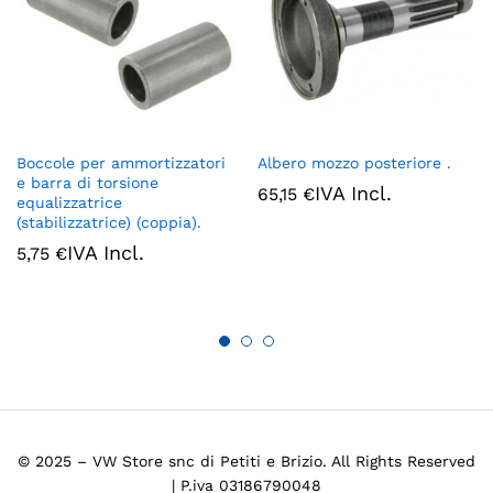
Boccole per ammortizzatori
Albero mozzo posteriore .
e barra di torsione
IVA Incl.
65,15
€
equalizzatrice
(stabilizzatrice) (coppia).
IVA Incl.
5,75
€
© 2025 – VW Store snc di Petiti e Brizio. All Rights Reserved
| P.iva 03186790048