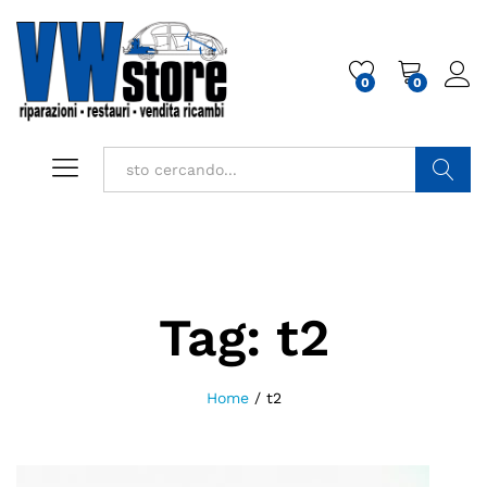
0
0
Cerca
Tag:
t2
Home
/
t2