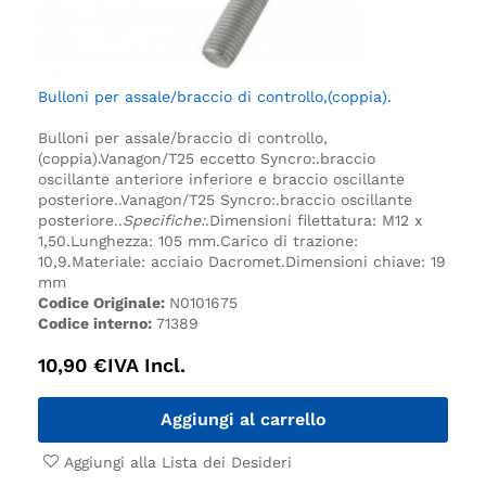
Bulloni per assale/braccio di controllo,(coppia).
Bulloni per assale/braccio di controllo,
(coppia).
Vanagon/T25 eccetto Syncro:.
braccio
oscillante anteriore inferiore e braccio oscillante
posteriore.
.
Vanagon/T25 Syncro:.
braccio oscillante
posteriore.
.
Specifiche:
.
Dimensioni filettatura: M12 x
1,50.
Lunghezza: 105 mm.
Carico di trazione:
10,9.
Materiale: acciaio Dacromet.
Dimensioni chiave: 19
mm
Codice Originale:
N0101675
Codice interno:
71389
10,90
€
IVA Incl.
Aggiungi al carrello
Aggiungi alla Lista dei Desideri