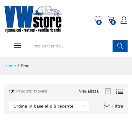
0
0
Cerca
Home
/
Emc
131
Prodotti trovati
Visualizza
Ordina in base al più recente
Filtra