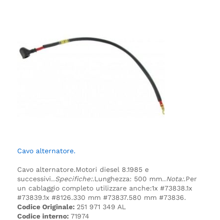
Cavo alternatore.
Cavo alternatore.
Motori diesel 8.1985 e
successivi.
.
Specifiche:
.
Lunghezza: 500 mm.
.
Nota:
.
Per
un cablaggio completo utilizzare anche:
1x #73838.
1x
#73839.
1x #8126.
330 mm #73837.
580 mm #73836.
Codice Originale:
251 971 349 AL
Codice interno:
71974