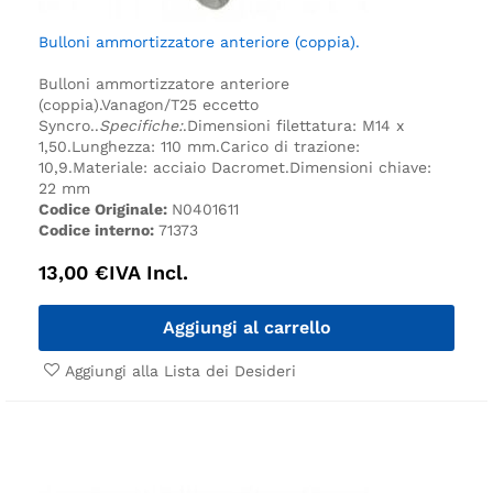
Bulloni ammortizzatore anteriore (coppia).
Bulloni ammortizzatore anteriore
(coppia).
Vanagon/T25 eccetto
Syncro.
.
Specifiche:
.
Dimensioni filettatura: M14 x
1,50.
Lunghezza: 110 mm.
Carico di trazione:
10,9.
Materiale: acciaio Dacromet.
Dimensioni chiave:
22 mm
Codice Originale:
N0401611
Codice interno:
71373
13,00
€
IVA Incl.
Aggiungi al carrello
Aggiungi alla Lista dei Desideri