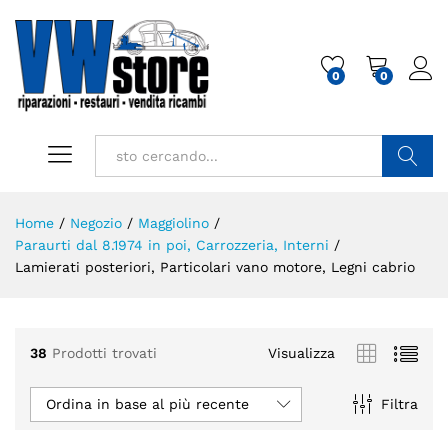
0
0
Cerca
Home
/
Negozio
/
Maggiolino
/
Paraurti dal 8.1974 in poi, Carrozzeria, Interni
/
Lamierati posteriori, Particolari vano motore, Legni cabrio
38
Prodotti trovati
Visualizza
Ordina in base al più recente
Filtra