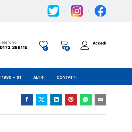
59,00
€
IVA
Aggiungi al carrello
cl.
Telefono
Accedi
0172 389115
0
0
 1980 – 91
ALTRI
CONTATTI