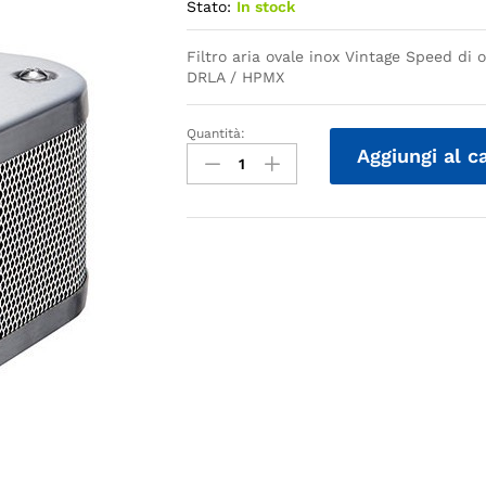
Stato:
In stock
Filtro aria ovale inox Vintage Speed di 
DRLA / HPMX
Quantità:
Quantità
Aggiungi al c