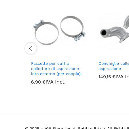
Fascette per cuffia
Conchiglie colle
collettore di aspirazione
aspirazione
lato esterno (per coppia).
IVA In
149,15
€
IVA Incl.
6,90
€
© 2025 – VW Store snc di Petiti e Brizio. All Rights