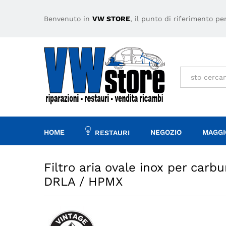
HPMX
Benvenuto in
VW STORE
, il punto di riferimento p
Descrizione
Specifiche
Tutto
HOME
NEGOZIO
MAGGI
RESTAURI
Filtro aria ovale inox per carb
DRLA / HPMX