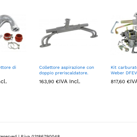
ttore di
Collettore aspirazione con
Kit carburat
doppio preriscaldatore.
Weber DFEV
cl.
IVA Incl.
IV
163,90
€
817,60
€
 Reserved | P.iva 03186790048