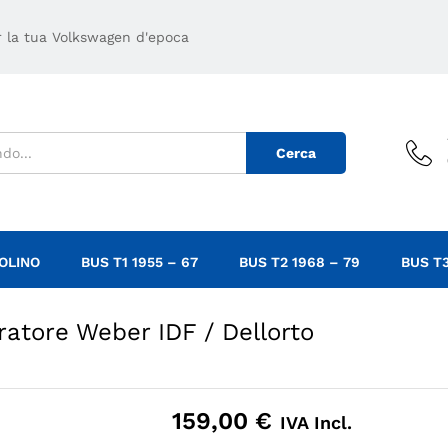
1
In
er la tua Volkswagen d'epoca
Cerca
OLINO
BUS T1 1955 – 67
BUS T2 1968 – 79
BUS T3
uratore Weber IDF / Dellorto
159,00
€
IVA Incl.