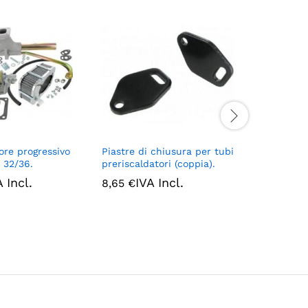
ore progressivo
Piastre di chiusura per tubi
Dadi in o
 32/36.
preriscaldatori (coppia).
IV
9,40
€
A Incl.
IVA Incl.
8,65
€