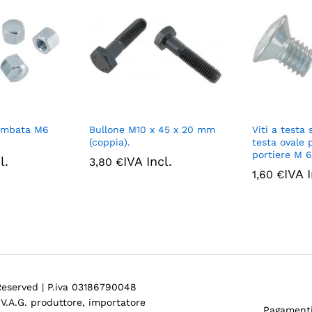
bombata M6
Bullone M10 x 45 x 20 mm
Viti a testa
(coppia).
testa ovale 
portiere M 6
l.
IVA Incl.
3,80
€
IVA I
1,60
€
 Reserved | P.iva 03186790048
V.A.G. produttore, importatore
Pagamenti