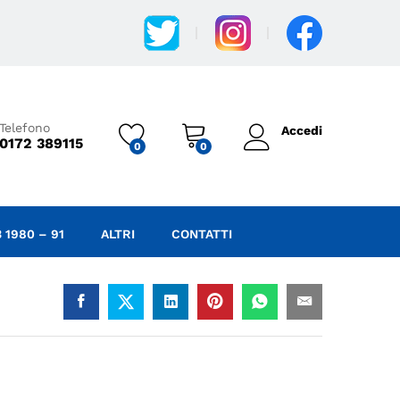
7,60
€
IVA Incl.
Aggiungi al carrello
Telefono
Accedi
0172 389115
0
0
 1980 – 91
ALTRI
CONTATTI