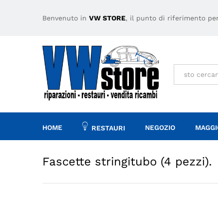
Fascette stringitubo (4 pezzi)
Descrizione
Specifiche
Benvenuto in
VW STORE
, il punto di riferimento p
Tutto
HOME
NEGOZIO
MAGGI
RESTAURI
Fascette stringitubo (4 pezzi).