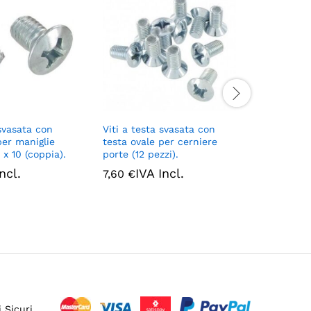
 svasata con
Viti a testa svasata con
Viti e ron
per maniglie
testa ovale per cerniere
inossidab
 x 10 (coppia).
porte (12 pezzi).
I
37,40
€
ncl.
IVA Incl.
7,60
€
 Sicuri