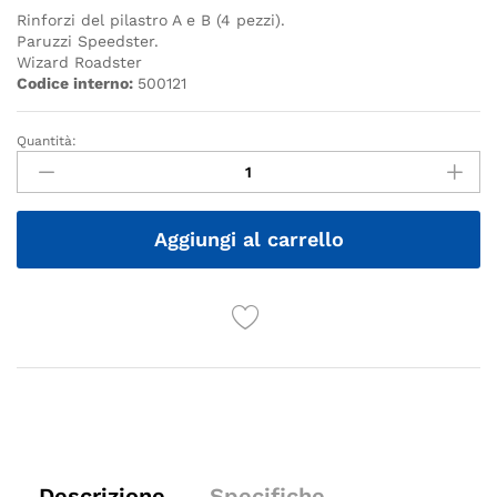
Rinforzi del pilastro A e B (4 pezzi).
Paruzzi Speedster.
Wizard Roadster
Codice interno:
500121
Quantità:
Quantità
Aggiungi al carrello
Descrizione
Specifiche