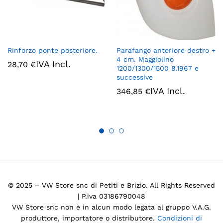
Rinforzo ponte posteriore.
Parafango anteriore destro +
4 cm. Maggiolino
IVA Incl.
28,70
€
1200/1300/1500 8.1967 e
successive
IVA Incl.
346,85
€
© 2025 – VW Store snc di Petiti e Brizio. All Rights Reserved
| P.iva 03186790048
VW Store snc non è in alcun modo legata al gruppo V.A.G.
produttore, importatore o distributore.
Condizioni di