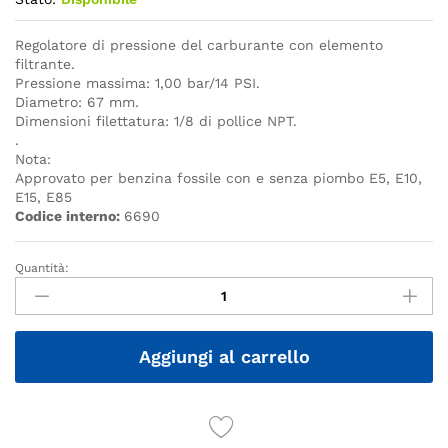
Regolatore di pressione del carburante con elemento
filtrante.
Pressione massima: 1,00 bar/14 PSI.
Diametro: 67 mm.
Dimensioni filettatura: 1/8 di pollice NPT.
.
Nota:
Approvato per benzina fossile con e senza piombo E5, E10,
E15, E85
Codice interno:
6690
Quantità:
Quantità
Aggiungi al carrello