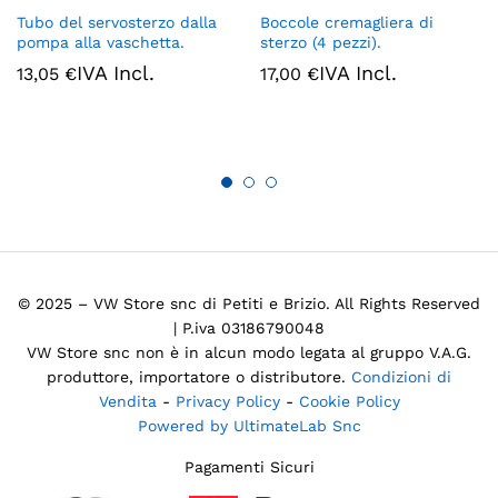
Tubo del servosterzo dalla
Boccole cremagliera di
pompa alla vaschetta.
sterzo (4 pezzi).
IVA Incl.
IVA Incl.
13,05
€
17,00
€
© 2025 – VW Store snc di Petiti e Brizio. All Rights Reserved
| P.iva 03186790048
VW Store snc non è in alcun modo legata al gruppo V.A.G.
produttore, importatore o distributore.
Condizioni di
Vendita
-
Privacy Policy
-
Cookie Policy
Powered by UltimateLab Snc
Pagamenti Sicuri