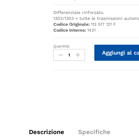
Differenziale rinforzato.
1302/1303 + tutte le trasmissioni autom
Codice Originale:
113 517 121 F
Codice interno:
1421
Quantità:
Quantità
Aggiungi al c
Descrizione
Specifiche