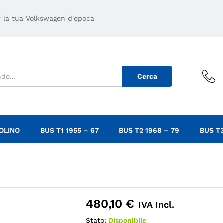
48
er la tua Volkswagen d'epoca
Cerca
OLINO
BUS T1 1955 – 67
BUS T2 1968 – 79
BUS T3
480,10
€
IVA Incl.
Stato:
Disponibile