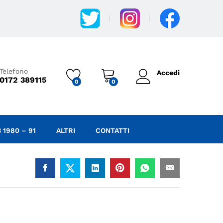
0,10
€
IVA Incl.
Aggiungi al carrello
Telefono
Accedi
0172 389115
0
0
 1980 – 91
ALTRI
CONTATTI