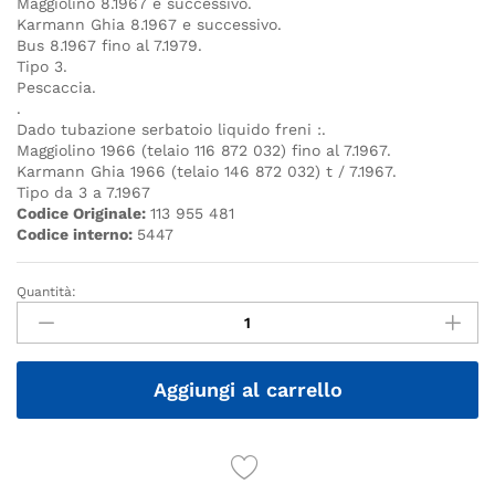
Maggiolino 8.1967 e successivo.
Karmann Ghia 8.1967 e successivo.
Bus 8.1967 fino al 7.1979.
Tipo 3.
Pescaccia.
.
Dado tubazione serbatoio liquido freni :.
Maggiolino 1966 (telaio 116 872 032) fino al 7.1967.
Karmann Ghia 1966 (telaio 146 872 032) t / 7.1967.
Tipo da 3 a 7.1967
Codice Originale:
113 955 481
Codice interno:
5447
Quantità:
Quantità
Aggiungi al carrello