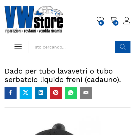
0
0
Cerca
Dado per tubo lavavetri o tubo
serbatoio liquido freni (cadauno).