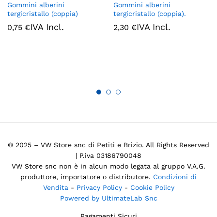
Gommini alberini
Gommini alberini
tergicristallo (coppia)
tergicristallo (coppia).
IVA Incl.
IVA Incl.
0,75
€
2,30
€
© 2025 – VW Store snc di Petiti e Brizio. All Rights Reserved
| P.iva 03186790048
VW Store snc non è in alcun modo legata al gruppo V.A.G.
produttore, importatore o distributore.
Condizioni di
Vendita
-
Privacy Policy
-
Cookie Policy
Powered by UltimateLab Snc
Pagamenti Sicuri