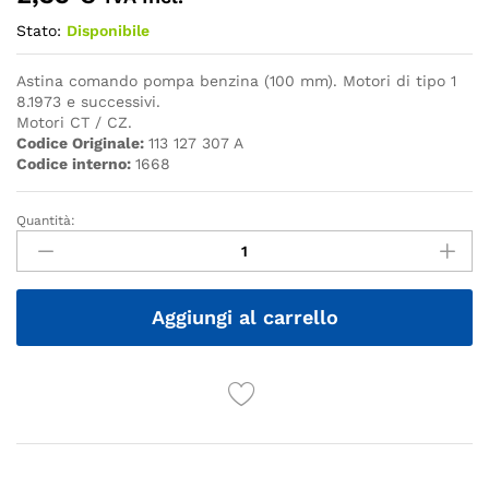
Stato:
Disponibile
Astina comando pompa benzina (100 mm). Motori di tipo 1
8.1973 e successivi.
Motori CT / CZ.
Codice Originale:
113 127 307 A
Codice interno:
1668
Quantità:
Quantità
Aggiungi al carrello