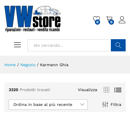
0
0
Cerca
Home
/
Negozio
/
Karmann Ghia
3320
Prodotti trovati
Visualizza
Ordina in base al più recente
Filtra