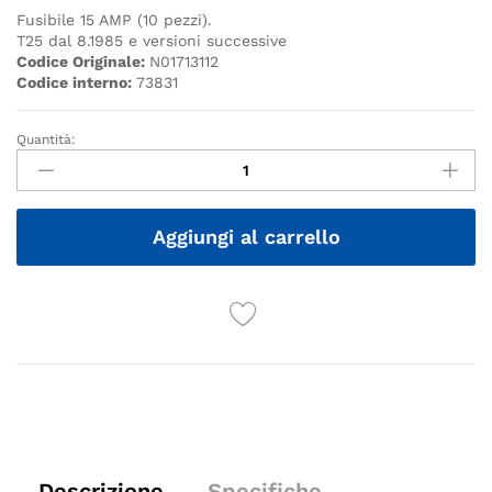
Fusibile 15 AMP (10 pezzi).
T25 dal 8.1985 e versioni successive
Codice Originale:
N01713112
Codice interno:
73831
Quantità:
Quantità
Aggiungi al carrello
Descrizione
Specifiche