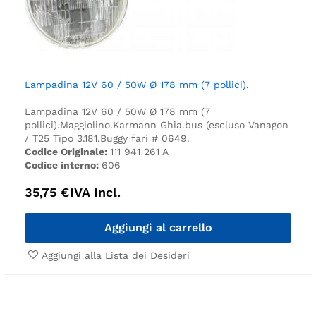
Lampadina 12V 60 / 50W Ø 178 mm (7 pollici).
Lampadina 12V 60 / 50W Ø 178 mm (7
pollici).
Maggiolino.
Karmann Ghia.
bus (escluso Vanagon
/ T25
Tipo 3.
181.
Buggy fari # 0649.
Codice Originale:
111 941 261 A
Codice interno:
606
35,75
€
IVA Incl.
Aggiungi al carrello
Aggiungi alla Lista dei Desideri