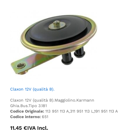
Claxon 12V (qualità B).
Claxon 12V (qualità B).
Maggiolino.
Karmann
Ghia.
Bus.
Tipo 3.
181
Codice Originale:
113 951 113 A,311 951 113 L,191 951 113 A
Codice interno:
651
11,45
€
IVA Incl.