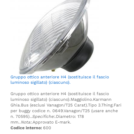
Gruppo ottico anteriore H4 (sostituisce il fascio
luminoso sigillato) (ciascuno).
Gruppo ottico anteriore H4 (sostituisce il fascio
luminoso sigillato) (ciascuno).
Maggiolino.
Karmann
Ghia.
Bus (esclusi Vanagon/T25 Carat).
Tipo 3.
Thing.
Fari
per buggy codice n. 0649.
Vanagon/T25 (usare anche
n. 70595).
.
Specifiche:
.
Diametro: 178
mm.
.
Nota:
.
Approvato E-mark.
Codice interno:
600