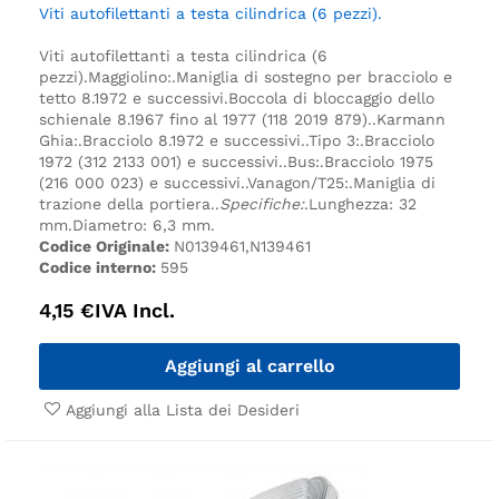
Viti autofilettanti a testa cilindrica (6 pezzi).
Viti autofilettanti a testa cilindrica (6
pezzi).
Maggiolino:.
Maniglia di sostegno per bracciolo e
tetto 8.1972 e successivi.
Boccola di bloccaggio dello
schienale 8.1967 fino al 1977 (118 2019 879).
.
Karmann
Ghia:.
Bracciolo 8.1972 e successivi.
.
Tipo 3:.
Bracciolo
1972 (312 2133 001) e successivi.
.
Bus:.
Bracciolo 1975
(216 000 023) e successivi.
.
Vanagon/T25:.
Maniglia di
trazione della portiera.
.
Specifiche:
.
Lunghezza: 32
mm.
Diametro: 6,3 mm.
Codice Originale:
N0139461,N139461
Codice interno:
595
4,15
€
IVA Incl.
Aggiungi al carrello
Aggiungi alla Lista dei Desideri