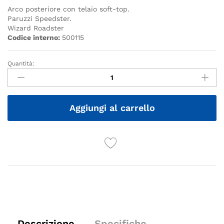
Arco posteriore con telaio soft-top.
Paruzzi Speedster.
Wizard Roadster
Codice interno:
500115
Quantità:
Quantità
Aggiungi al carrello
Descrizione
Specifiche