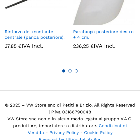
Rinforzo del montante
Parafango posteriore destro
centrale (panca posteriore).
+ 4 cm.
IVA Incl.
IVA Incl.
37,85
€
236,25
€
© 2025 – VW Store snc di Petiti e Brizio. All Rights Reserved
| P.iva 03186790048
VW Store snc non è in alcun modo legata al gruppo V.A.G.
produttore, importatore o distributore.
Condizioni di
Vendita
-
Privacy Policy
-
Cookie Policy
Powered by UltimateLab Snc